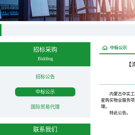
中标公示
招标采购
Bidding
【
招标公告
中标公示
内蒙古中实工
星购买物业服务项目
国际贸易代理
理。
特此公告。
联系我们