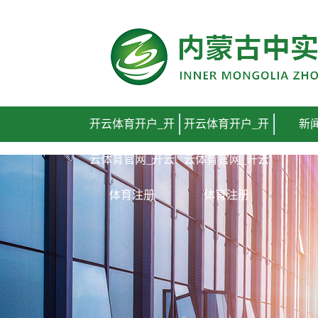
开云体育开户_开云体育官网_开云体育注册
开云体育开户_开
开云体育开户_开
新
云体育官网_开云
云体育官网_开云
体育注册
体育注册