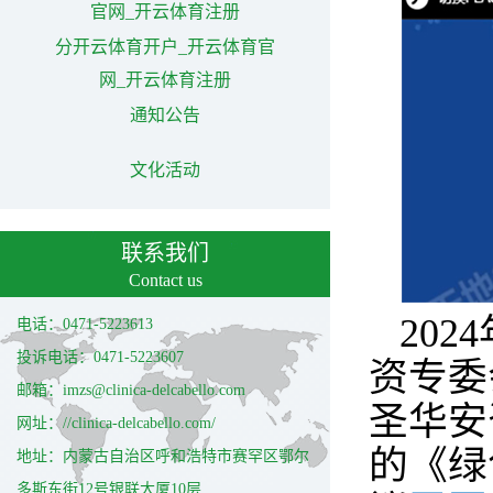
官网_开云体育注册
分开云体育开户_开云体育官
网_开云体育注册
通知公告
文化活动
联系我们
Contact us
2024
电话：0471-5223613
投诉电话：0471-5223607
资专委
邮箱：imzs@clinica-delcabello.com
圣华安
网址：//clinica-delcabello.com/
的《绿
地址：内蒙古自治区呼和浩特市赛罕区鄂尔
多斯东街12号银联大厦10层