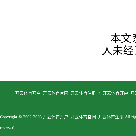
本文
人未经
开云体育开户_开云体育官网_开云体育注册
/
开云体育开户_开
Copyright © 2002-2026 开云体育开户_开云体育官网_开云体育注册 All righ
reserved.