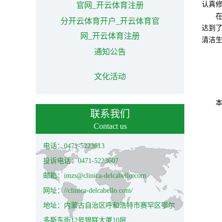
认真
官网_开云体育注册
分开云体育开户_开云体育官
达到
网_开云体育注册
清洁
通知公告
文化活动
联系我们
Contact us
电话：0471-5223613
投诉电话：0471-5223607
邮箱：imzs@clinica-delcabello.com
网址：//clinica-delcabello.com/
地址：内蒙古自治区呼和浩特市赛罕区鄂尔
多斯东街12号银联大厦10层