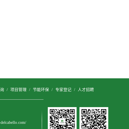
询
/
项目管理
/
节能环保
/
专家登记
/
人才招聘
elcabello.com/