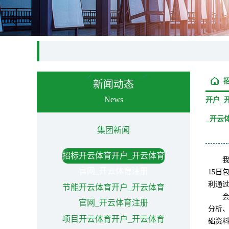
新闻动态
News
开户_
_开云
集团新闻
招标开云体育开户_开云体育
官网_开云体育注册
15
日
利通
节能开云体育开户_开云体育
官网_开云体育注册
分析
项目开云体育开户_开云体育
础资