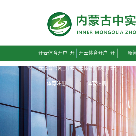
开云体育开户_开云体育官网_开云体育注册
开云体育开户_开
开云体育开户_开
新
云体育官网_开云
云体育官网_开云
体育注册
体育注册