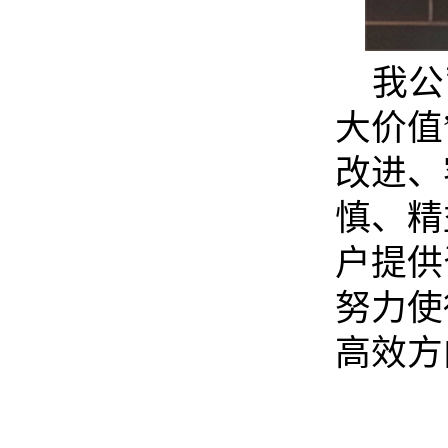
我公
大价值
改进、
慎、精
户提供
努力使
高效方