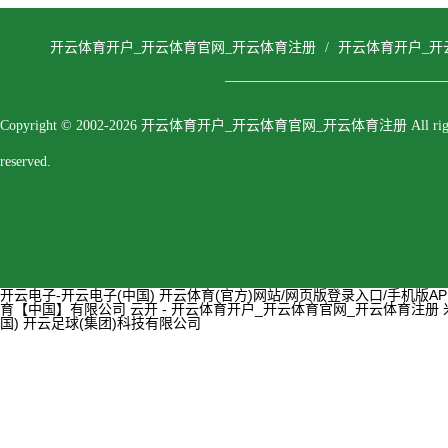
开云体育开户_开云体育官网_开云体育注册
/
开云体育开户_开
Copyright © 2002-2026 开云体育开户_开云体育官网_开云体育注册 All righ
reserved.
开云电子-开云电子(中国)
开云体育(官方)网站/网页版登录入口/手机版AP
育【中国】有限公司
云开 - 开云体育开户_开云体育官网_开云体育注册
国)
开云足球(集团)科技有限公司