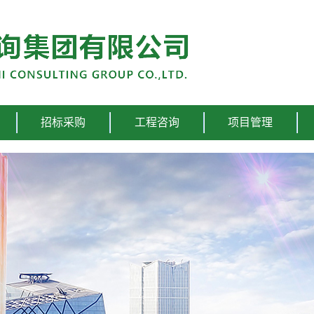
招标采购
工程咨询
项目管理