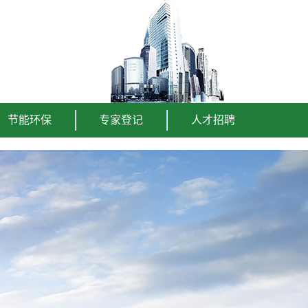
节能环保
专家登记
人才招聘