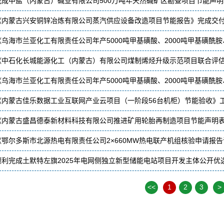
完成中盐（内蒙古）碱业有限公司500万吨年天然碱矿区勘查项目节能声明
《内蒙古兴安铜锌冶炼有限公司蒸汽供应设备改造项目节能报告》完成交
《乌海市兰亚化工有限责任公司年产5000吨甲基磺酸、2000吨甲基磺酰胺、2
《中石化长城能源化工（内蒙古）有限公司煤制烯烃升级示范项目联合评
《乌海市兰亚化工有限责任公司年产5000吨甲基磺酸、2000吨甲基磺酰胺、2
《内蒙古佳乐数据工业互联网产业云项目（一阶段56台机柜）节能验收》
《内蒙古盛昌德泰新材料科技有限公司推进矿用轮胎再制造项目节能声明
《鄂尔多斯市北源热电有限责任公司2×660MW热电联产机组核验申请报
顺利完成土默特左旗2025年电网侧独立新型储能电站项目开发主体公开优
<<
1
2
3
>