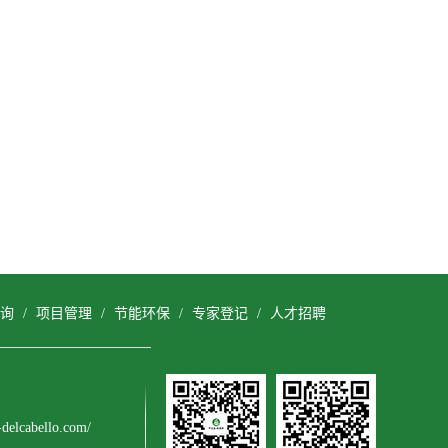
询
/
项目管理
/
节能环保
/
专家登记
/
人才招聘
elcabello.com/