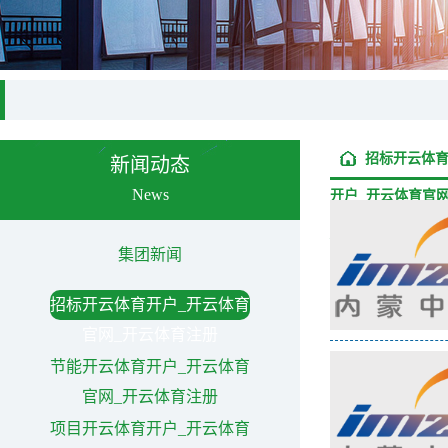
招标开云体
新闻动态
News
开户_开云体育官
_开云体育注册
集团新闻
招标开云体育开户_开云体育
官网_开云体育注册
节能开云体育开户_开云体育
官网_开云体育注册
项目开云体育开户_开云体育